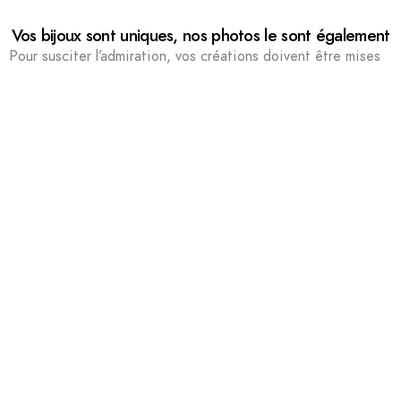
Vos bijoux sont uniques, nos photos le sont également
Pour susciter l’admiration, vos créations doivent être mises
en valeur par des professionnels qualifiés. En joaillerie
comme en photographie, la qualité résulte toujours du
mariage de l’inspiration, de la maitrise technique et de la
rigueur. Le e-commerce est un marché hautement
concurrentiel. Pour perdurer dans l’univers du luxe, l’imitation
est une interdiction formelle. C’est pourquoi nous avons eu à
cœur de développer une méthode de travail unique, qui fait
aujourd’hui figure de référence. Elle repose sur 3 piliers :
La qualité technique : sélection rigoureuse des
photographes, utilisation de capteurs plein format, calibrage
précis de l’éclairage.
La réactivité : visuels disponibles sous 48h.
L’organisation : direction artistique, mise en scène.